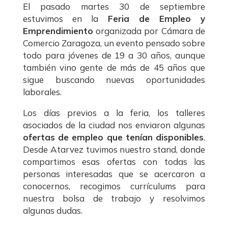
El pasado martes 30 de septiembre
e
e
s
o
ts
g
y
estuvimos en la
Feria de Empleo y
b
dI
k
d
A
ra
Li
Emprendimiento
organizada por Cámara de
o
n
y
o
p
m
n
Comercio Zaragoza, un evento pensado sobre
todo para jóvenes de 19 a 30 años, aunque
o
n
p
k
también vino gente de más de 45 años que
k
sigue buscando nuevas oportunidades
laborales.
Los días previos a la feria, los talleres
asociados de la ciudad nos enviaron algunas
ofertas de empleo que tenían disponibles
.
Desde Atarvez tuvimos nuestro stand, donde
compartimos esas ofertas con todas las
personas interesadas que se acercaron a
conocernos, recogimos currículums para
nuestra bolsa de trabajo y resolvimos
algunas dudas.