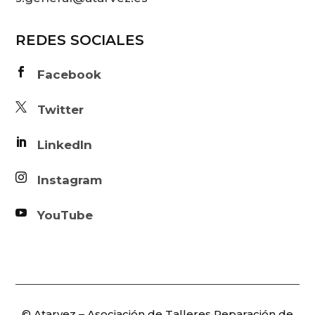
REDES SOCIALES

Facebook

Twitter

LinkedIn

Instagram

YouTube
© Atarvez – Asociación de Talleres Reparación de