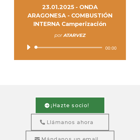
23.01.2025 - ONDA
ARAGONESA - COMBUSTIÓN
INTERNA Camperización
por
ATARVEZ
Reproductor
00:00
de
audio
¡Hazte socio!
Llámanos ahora
Mándanos un email