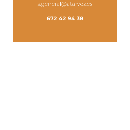
s.general@atarvez.es
672 42 94 38