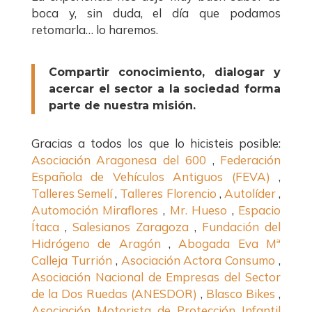
boca y, sin duda, el día que podamos
retomarla… lo haremos.
Compartir conocimiento, dialogar y
acercar el sector a la sociedad forma
parte de nuestra misión
.
Gracias a todos los que lo hicisteis posible:
Asociación Aragonesa del 600
,
Federación
Española de Vehículos Antiguos (FEVA)
,
Talleres Semelí
,
Talleres Florencio
,
Autolíder
,
Automoción Miraflores
,
Mr. Hueso
,
Espacio
Ítaca
,
Salesianos Zaragoza
,
Fundación del
Hidrógeno de Aragón
,
Abogada Eva Mª
Calleja Turrión
,
Asociación Actora Consumo
,
Asociación Nacional de Empresas del Sector
de la Dos Ruedas (ANESDOR)
,
Blasco Bikes
,
Asociación Motorista de Protección Infantil