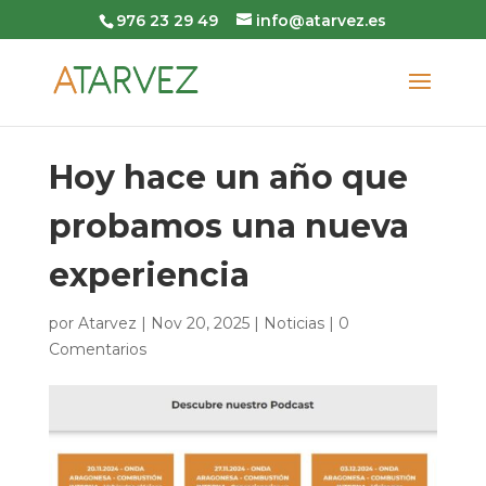
976 23 29 49
info@atarvez.es
Hoy hace un año que
probamos una nueva
experiencia
por
Atarvez
|
Nov 20, 2025
|
Noticias
|
0
Comentarios