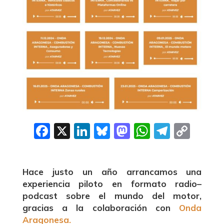
F
X
Li
B
M
W
T
C
a
n
lu
a
h
el
o
c
k
e
st
a
e
p
Hace justo un año arrancamos una
e
e
s
o
ts
g
y
experiencia piloto en formato radio–
b
dI
k
d
A
ra
Li
podcast sobre el mundo del motor,
o
n
y
o
p
m
n
gracias a la colaboración con
Onda
Aragonesa.